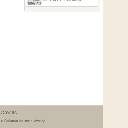
Crédits
© Création de site :
Awelty